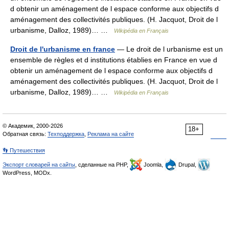
d obtenir un aménagement de l espace conforme aux objectifs d
aménagement des collectivités publiques. (H. Jacquot, Droit de l
urbanisme, Dalloz, 1989)… …
Wikipédia en Français
Droit de l'urbanisme en france
— Le droit de l urbanisme est un
ensemble de règles et d institutions établies en France en vue d
obtenir un aménagement de l espace conforme aux objectifs d
aménagement des collectivités publiques. (H. Jacquot, Droit de l
urbanisme, Dalloz, 1989)… …
Wikipédia en Français
© Академик, 2000-2026
18+
Обратная связь:
Техподдержка
,
Реклама на сайте
👣 Путешествия
Экспорт словарей на сайты
, сделанные на PHP,
Joomla,
Drupal,
WordPress, MODx.